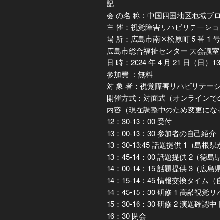
記
会 の名 称：中国四国地区地域ブロ
主 催：視覚障害リハビリテーシ
場 所：広島市南区松原町 5 番 1 号（
広島市総合福祉センター 大会議室１
日 時：2024 年 4 月 21 日（日）13
参加費 ：無料
対 象 者：視覚障害リハビリテ
開催方式：対面式（オンラインで
内容（現在調整中のため変更にな
12：30-13：00 受付
13：00-13：30 参加者の自己
13：30-13:45 話題提供 1（島根
13：45-14：00 話題提供 2（徳
14：00-14：15 話題提供 3（広
14：15-14：45 情報交換タイム
14：45-15：30 研修 1 高齢
15：30-16：30 研修 2 演題確認
16：30 閉会