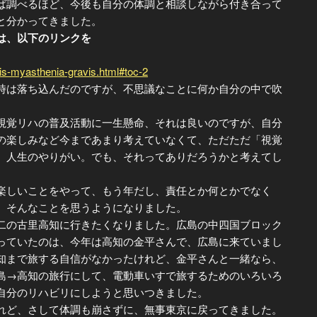
ば調べるほど、今後も自分の体調と相談しながら付き合って
と分かってきました。
は、以下のリンクを
-is-myasthenia-gravis.html#toc-2
は落ち込んだのですが、不思議なことに何か自分の中で吹
覚リハの普及活動に一生懸命、それは良いのですが、自分
の楽しみなど今まであまり考えていなくて、ただただ「視覚
、人生のやりがい。でも、それってありだろうかと考えてし
しいことをやって、もう年だし、責任とか何とかでなく
。そんなことを思うようになりました。
の古里高知に行きたくなりました。広島の中四国ブロック
っていたのは、今年は高知の金平さんで、広島に来ていまし
知まで旅する自信がなかったけれど、金平さんと一緒なら、
島→高知の旅行にして、電動車いすで旅するためのいろいろ
自分のリハビリにしようと思いつきました。
ど、さして体調も崩さずに、無事東京に戻ってきました。