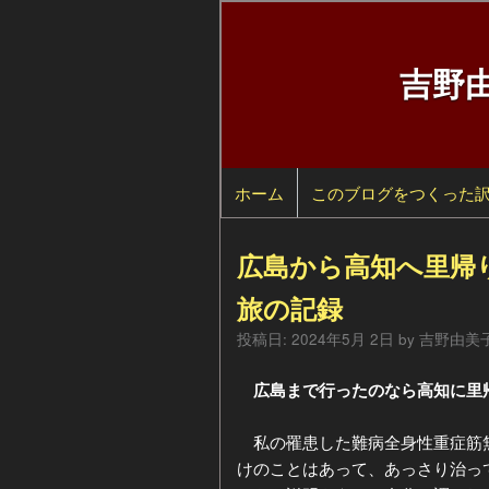
吉野
ホーム
検
このブログをつくった
索
自
広島から高知へ里帰
己
過
旅の記録
投稿日:
2024年5月 2日
by
吉野由美
紹
去
カ
広島まで行ったのなら高知に里
介
の
テ
年
ペ
ゴ
別
私の罹患した難病全身性重症筋無
けのことはあって、あっさり治っ
ー
リ
ア