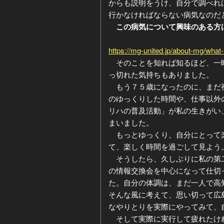
からも説明をうけ、自分で調べれ
行かなければならない病気なのだ
ジ
ー
この病気について興味のある方
カ
https://mg-united.jp/about-mg/what
そのことを知れば知るほど、一時
イ
っ切れた気持ちもありました。
もう７５歳になったのに、まだ視
ブ
のゆっくりした時間や、仕事以外
リハの普及活動」が私の生きがい
まいました。
もっとゆっくり、自分にとって楽
て、楽しく時間を過ごして見よう
そうしたら、久しぶりに私の第二
の情報交換会を中心になって仕切
た。自分の体調は、まだ一人で高
そんな風に考えて、思い切って広
なやりとりを実際にやってみて、
そして実際に実行して疲れたけれ