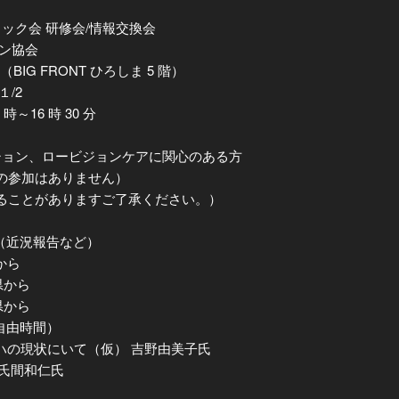
ック会 研修会/情報交換会
ョン協会
BIG FRONT ひろしま 5 階）
/2
 時～16 時 30 分
ーション、ロービジョンケアに関心のある方
の参加はありません）
ることがありますご了承ください。）
紹介（近況報告など）
県から
島県から
島県から
（自由時間）
視覚リハの現状にいて（仮） 吉野由美子氏
中 氏間和仁氏