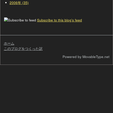
2006年 (35)
Subscribe to this blog's feed
ホーム
このブログをつくった訳
検
Powered by MovableType.net
索
自
己
紹
介
過
去
の
ペ
ー
ジ