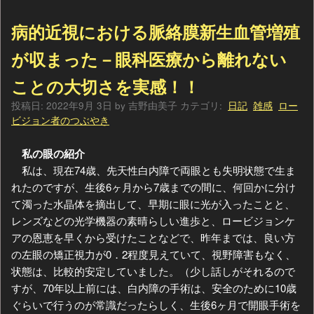
病的近視における脈絡膜新生血管増殖
が収まった－眼科医療から離れない
ことの大切さを実感！！
投稿日:
2022年9月 3日
by
吉野由美子
カテゴリ:
日記
雑感
ロー
ビジョン者のつぶやき
私の眼の紹介
私は、現在74歳、先天性白内障で両眼とも失明状態で生ま
れたのですが、生後6ヶ月から7歳までの間に、何回かに分け
て濁った水晶体を摘出して、早期に眼に光が入ったことと、
レンズなどの光学機器の素晴らしい進歩と、ロービジョンケ
アの恩恵を早くから受けたことなどで、昨年までは、良い方
の左眼の矯正視力が0．2程度見えていて、視野障害もなく、
状態は、比較的安定していました。（少し話しがそれるので
すが、70年以上前には、白内障の手術は、安全のために10歳
ぐらいで行うのが常識だったらしく、生後6ヶ月で開眼手術を