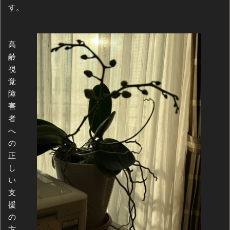
す。
高
齢
視
覚
障
害
者
へ
の
正
し
い
支
援
の
方