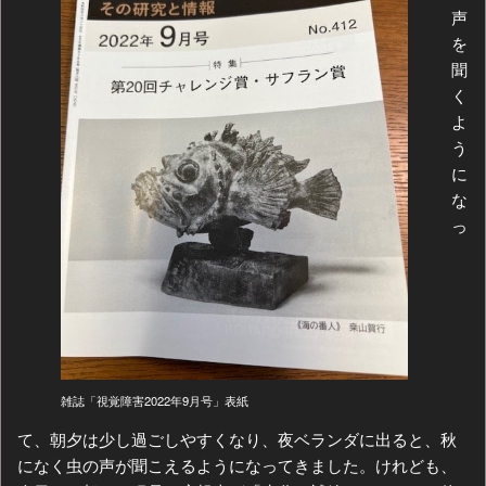
声
を
聞
く
よ
う
に
な
っ
雑誌「視覚障害2022年9月号」表紙
て、朝夕は少し過ごしやすくなり、夜ベランダに出ると、秋
になく虫の声が聞こえるようになってきました。けれども、