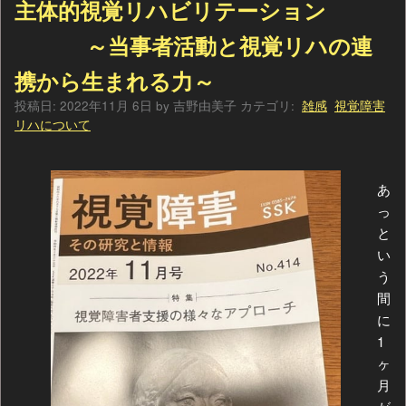
主体的視覚リハビリテーション
～当事者活動と視覚リハの連
携から生まれる力～
投稿日:
2022年11月 6日
by
吉野由美子
カテゴリ:
雑感
視覚障害
リハについて
あ
っ
と
い
う
間
に
1
ヶ
月