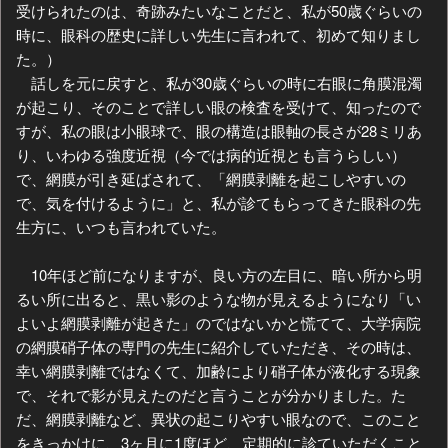
受けられたのは、奇跡みたいなことだと、私が50歳ぐらいの
時に、眼科の歴史に詳しい先生に言われて、初めて知りまし
た。）
話しを元に戻すと、私が30歳ぐらいの時に右眼に角膜混濁
が起こり、そのことで詳しい眼の検査を受けて、知ったので
すが、私の眼は小眼球で、眼の構造は眼軸の長さが28ミリあ
り、いわゆる強度近視（今では病的近視とも言うらしい）
で、網膜が引き延ばされて、「網膜剥離を起こしやすいの
で、気を付けるように」と、私が診てもらってきた眼科の先
生方に、いつも言われていた。
10年ほど前になりますが、良い方の左目に、暗い所から明
るい所に出ると、黒い影のような物が見えるようになり「い
よいよ網膜剥離が起きた」のではないかと慌てて、大学病院
の網膜硝子体の専門の先生に紹介していただき、その時は、
幸い網膜剥離ではなくて、加齢により硝子体が液化する現象
で、それで影が見えたのだと言うことが分かりました。た
だ、網膜剥離など、異状の起こりやすい眼なので、このこと
をきっかけに、3ヶ月に1度ほど、定期的に診ていただくこと