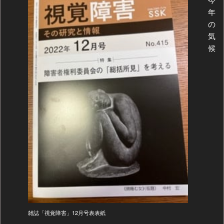
年
の
気
候
雑誌「視覚障害」12月号表表紙