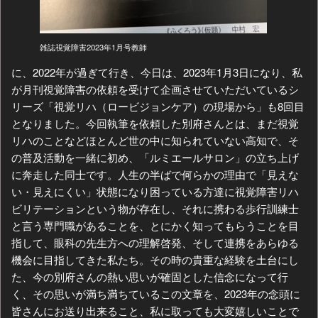
雑誌視覚障害2023年1月号教師
に、2022年が過ぎて行き、今日は、2023年1月3日になり、私
が月刊視覚障害の依頼を受けて企画させていただいているシ
リーズ「視覚リハ（ロービジョンケア）の現場から」も8回目
となりました。今回執筆を依頼した別府さんとは、まだ視覚
リハのことなどほとんど世の中に知られていない高知で、そ
の普及活動を一緒に初め、「ルミエールサロン」の立ち上げ
に奔走した同士です。人生の半ばで何らかの理由で「見えな
い・見えにくい」状態になり困っている方達に視覚障害リハ
ビリテーションという物が存在し、それに携わる歩行訓練士
と言う専門職があることを、とにかく知ってもらうことを目
指して、眼科の先生方への理解啓発、そして連携をあらゆる
機会に目指してきた私たち。その時の貴重な経験を土台にし
た、今の別府さんの熱い思いが確固とした信念になって行
く、その思いが満ち満ちているこの文章を、2023年の念頭に
皆さんにお送り出来ること、私に取っても大変嬉しいことで