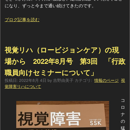
になり、ずっと今まで通い続けてきたのです。
ブログ記事を読む
視覚リハ（ロービジョンケア）の現
場から 2022年8月号 第3回 「行政
職員向けセミナーについて」
投稿日:
2022年8月 4日
by
吉野由美子
カテゴリ:
情報のページ
視
覚障害リハについて
コ
ロ
ナ
の
猛