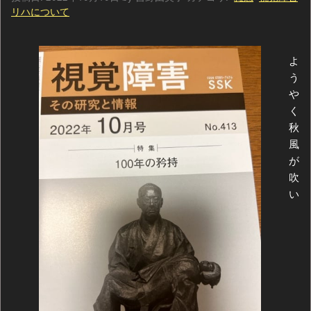
リハについて
よ
う
や
く
秋
風
が
吹
い