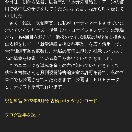
今日は、朝から猛暑、広報車が「水分の補給とエアコンの使
用で熱中症の予防をしてください」と言いながら町を流して
いました。
さて、雑誌「視覚障害」に私がコーディネートさせていた
だいているシリーズ「視覚リハ（ロービジョンケア）の現場
から」も4回目を迎えて、浜松のウイズ蜆塚の施設長古橋さん
に依頼をして、「就労継続支援Ｂ型事業」を広く活用して、
生活訓練事業も拡張し、地域の実情に即した視覚リハシステ
ムの構築を模索している様子を書いていただきました。
このユニークな試みを多くの方に知っていただきたくて、
執筆者古橋さんと月刊視覚障害編集室の許可を得て、私のブ
ログでも公開させていただきます。公開は、ＰＤＦデータ
と、テキスト形式で行います。
視覚障害-2022年9月号-古橋.pdfをダウンロード
ブログ記事を読む