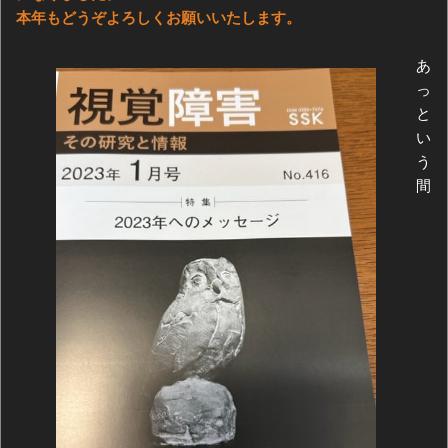
本年もどうぞよろしくお願いいたします。
あ
っ
と
い
う
間