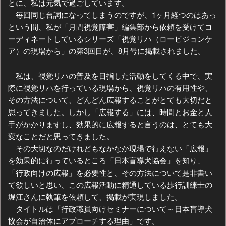
とに、私は元気で過ごしています。
毎回同じ台詞になってしまうのですが、1ヶ月経つのはあっ
という間、私が「月間視覚障害」編集部から依頼を受けてコ
ーディネートしているシリーズ「視覚リハ（ロービジョンケ
ア）の現場から」の第3回目が、8月号に掲載されました。
私は、視覚リハの普及を目指した活動をしてくる中で、実
際に視覚リハを行っている現場から、視覚リハの有用性や、
その方法について、どんどん広報することがとても大切だと
思ってきました。しかし「広報する」には、時間とお金と人
手がかかりますし、効果的に広報すると言うのは、とても大
変なことだと思ってきました。
その大切なのだけれどもなかなか現場で行えない「広報」
を効果的に行っているところ「日本盲導犬協会」を知り、
「行政向けの広報」を必要性と、その方法について是非書い
て欲しいと思い、この広報活動に精通している歩行訓練士の
堀江さんに執筆を依頼して、掲載が実現しました。
タイトルは「行政職員向けセミナーについて～日本盲導犬
協会が自治体にアプローチする理由」です。