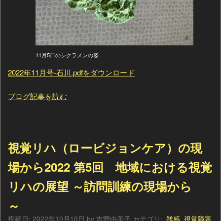
11月5日のシクラメンの姿
2022年11月号-石川.pdfをダウンロード
ブログ記事を読む
視覚リハ（ロービジョンケア）の現
場から2022 第5回 地域における視覚
リハの展望 ～訪問訓練の現場から
～
投稿日:
2022年10月10日
by
吉野由美子
カテゴリ:
雑感
視覚障害