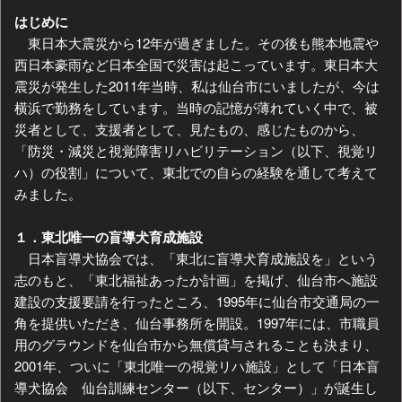
はじめに
東日本大震災から12年が過ぎました。その後も熊本地震や
西日本豪雨など日本全国で災害は起こっています。東日本大
震災が発生した2011年当時、私は仙台市にいましたが、今は
横浜で勤務をしています。当時の記憶が薄れていく中で、被
災者として、支援者として、見たもの、感じたものから、
「防災・減災と視覚障害リハビリテーション（以下、視覚リ
ハ）の役割」について、東北での自らの経験を通して考えて
みました。
１．東北唯一の盲導犬育成施設
日本盲導犬協会では、「東北に盲導犬育成施設を」という
志のもと、「東北福祉あったか計画」を掲げ、仙台市へ施設
建設の支援要請を行ったところ、1995年に仙台市交通局の一
角を提供いただき、仙台事務所を開設。1997年には、市職員
用のグラウンドを仙台市から無償貸与されることも決まり、
2001年、ついに「東北唯一の視覚リハ施設」として「日本盲
導犬協会 仙台訓練センター（以下、センター）」が誕生し