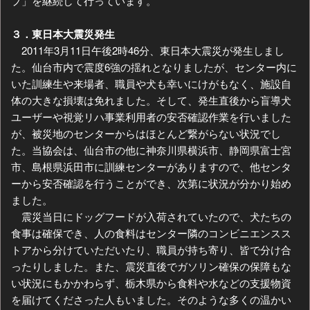
プ」を継続して行っています。
３．東日本大震災発生
2011年3月11日午後2時46分、東日本大震災が発生しまし
た。仙台市内で震度6強の揺れとなりましたが、センター内に
いた訓練生や来場者、職員や犬も幸いにけがもなく、施設自
体の大きな損壊は免れました。そして、発生直後から盲導犬
ユーザーや視覚リハ事業利用者の安否確認作業を行いました
が、被災地のセンターからはほとんど繋がらない状況でし
た。当協会は、仙台市の他に神奈川県横浜市、静岡県富士宮
市、島根県浜田市に訓練センターがありますので、他センタ
ーから安否確認を行うことができ、次第に状況が分かり始め
ました。
震災当日にドッグフードが入荷されていたので、犬たちの
食事は確保でき、人の食料はセンター隣のコンビニエンスス
トアから分けていただいたり、職員が持ち寄り、皆で分け合
ったりしました。また、震災直後でガソリン確保の保障もな
い状況にもかかわらず、栃木県から食料や水などの支援物資
を届けてくださった人もいました。そのような多くの温かい