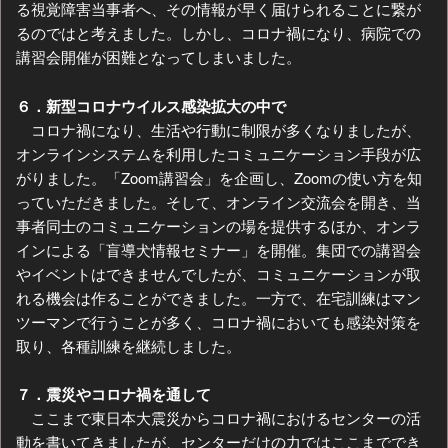
る視覚障害当事者へ、その情報が早く届けられることに繋が
るのではと考えました。しかし、コロナ禍になり、病院での
講習会開催が困難となってしまいました。
６．新型コロナウイルス感染拡大の中で
コロナ禍になり、生活や行動に制限が多くなりましたが、
オンラインシステムを利用したコミュニケーション手段が広
がりました。「Zoom講習会」を企画し、Zoomの使い方を知
っていただきました。そして、オンライン交流会を開き、当
事者同士のコミュニケーションの場を提供するほか、オンラ
インによる「盲導犬情報セミナー」を開催。集団での講習会
やイベントはできませんでしたが、コミュニケーションが取
れる機会は作ることができました。一方で、在宅訓練はマン
ツーマンで行うことが多く、コロナ禍においても感染対策を
取り、各種訓練を継続しました。
７．震災やコロナ禍を通して
ここまで東日本大震災からコロナ禍におけるセンターの活
動を書いてきましたが、センターだけの力ではここまででき