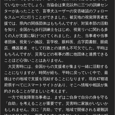
ていなかったでしょう。当協会は東北以外に三つの訓練セン
ターがあったことで、盲導犬ユーザーの安否確認のフォロー
をスムーズに行うことができました。被災地の視覚障害者支
援では、県内の関係団体はもちろんですが、対策本部の活動
を知り、全国から歩行訓練士をはじめ、視覚リハに関わる多
くの人が支援に駆けつけてくれました。また、当事者や当事
者団体、視覚リハ施設、盲学校、眼科医、点字図書館、眼鏡
店、機器業者、そして行政との連携も不可欠でした。平時は
もちろんですが、災害などの有事の際に他団体と連携できる
ことほど心強いことはありません。
大災害時には、全国からの支援者が集まり一緒に活動する
ことになりますが、時間が経ち、平時に戻っていく中で、最
後はその地域で支援を完結することになります。現在47都道
府県すべてにスマートサイトがあり、そこへ情報や相談が集
約されることが望ましいと考えます。
一方で視覚障害当事者は、まずはご自身で自分の身を守る
「自助」を考えることが重要です。災害時に家族がいないか
もしれません。次に「共助」です。地域で開催される避難訓