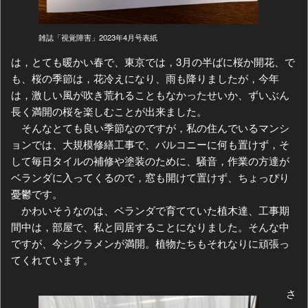
雑誌「視覚障害」2023年4月号表紙
は，とても暖かい春で、東京では，3月の半ばに桜か開花、で
も、桜の季節は，花冷えになり、雨も降りましたが，今年
は，激しい風が吹き荒れることもなかったせいか、ずいぶん
長く満開の桜を楽しむことが出来ました。
そんなとても良い季節なのですが，私の住んでいるマンシ
ョンでは、大規模修繕工事で、バルコニーに何も置けず，そ
して毎日タイルの補修や塗装のために、騒音，作業の方達が
ベランダに入ってくるので，窓も開けて置けず、ちょっぴり
憂鬱です。
かわいそうなのは、ベランダで育てていた植木達、工事期
間中は，部屋で、私と同居することになりました。そんな中
ですが、今シクラメンが満開。植物たちもそれなりに頑張っ
てくれています。
さ