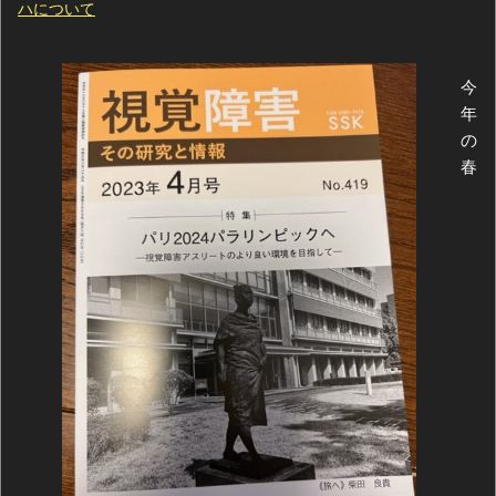
ハについて
今
年
の
春