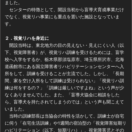
ました。
センターの特徴として、開設当初から盲導犬育成事業だけ
でなく、視覚リハ事業にも重点を置いた施設となっていま
す。
２．視覚リハを身近に
開設当時は、東北地方の目の見えない・見えにくい人（以
下、視覚障害者）が、視覚リハ訓練を受けるためには、盲学
校へ入学をするか、栃木県那須塩原市、埼玉県所沢市、北海
道函館市にある国立障害者リハビリテーションセンターへ入
所をして、訓練を受けることが主流でした。しかし、「長期
間、家を空け入所をして訓練は受けられない」「視覚リハ訓
練は何をするの？」「訓練は厳しいですよね」という声が少
なくありませんでした。また、「盲導犬協会に相談をした
ら、盲導犬を持たされてしまうのでは」という声も聞こえて
いました。
当時の訓練部長は当協会の特性を活かして、訓練士が自宅
に伺う「在宅生活訓練」や1週間の宿泊型の「視覚障害短期リ
ハビリテーション（以下、短期リハ）」、視覚障害児とその