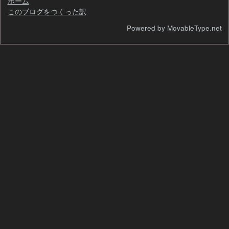
ホーム
このブログをつくった訳
検
Powered by MovableType.net
索
自
己
紹
介
過
去
の
ペ
ー
ジ
カ
テ
ゴ
リ
年
別
ア
ー