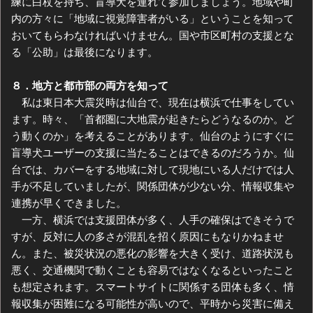
練に白杖を持ち、盲導犬を連れて参加しましょう。地域や町
内の方々に「地域に視覚障害者がいる」ということを知って
おいてもらわなければいけません。国や市区町村の支援とな
る「公助」は最後になります。
８．地方と都市部の両方を知って
私は東日本大震災時は仙台で、現在は横浜で仕事をしてい
ます。時々、「首都圏に大地震が起きたらどうなるのか。ど
う動くのか」を考えることがあります。仙台のようにすぐに
盲導犬ユーザーの支援に当たることはできるのだろうか。仙
台では、カバーをする地域に対して現地にいる人だけでは人
手が不足していましたが、関係団体が少ない分、情報収集や
連携が早くできました。
一方、横浜では支援団体が多く、人手の確保はできそうで
すが、反対に人の多さが混乱を招く原因にもなりかねませ
ん。また、被災状況の悪化の影響を大きく受け、道路状況も
悪く、交通機関で動くことも容易ではなくなるといったこと
も想定されます。スマートサイトに関係する団体も多く、情
報収集が困難になる可能性が高いので、平時から災害に備え