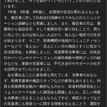
く続けること、今でも繋がっているということが大切だと思
います。
1年後、2年後、3年後に、住環境や生活が変わる人もいま
す。被災者に対して白杖歩行訓練やスマホなどのコミュニケ
ーション訓練なども実施しました。また、被災者の方は、避
難所から仮設住宅、そして復興住宅へ移り住むことで、周り
に住んでいるのは知らない人ばかり、知らない場所での生活
が始まります。そこで、医療機関や地域のコミュニティセン
ターなどで「見えない・見えにくい方の相談とすぐに役立つ
生活講習会」を開催しました。視覚障害当事者には、白杖歩
行やパソコンやスマートフォンの操作体験や便利グッズの紹
介などを、家族や支援者には、手引き歩行やサポートの仕方
を説明させていただきました。
会を重ねるごとに参加者も増えていき、当事者のみなら
ず、医療支援者や施設スタッフなどの参加もありました。内
容も視覚障害全般の一般的なものから、鉄道利用講習会とい
うようにテーマを絞った講習会も開催しました。正しい情報
を当事者に伝えることはもちろんですが、病院スタッフなど
の支援者にも視覚リハに関する情報を伝えることで、通院す