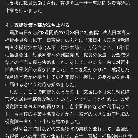
ご支援に職員は励まされ、盲導犬ユーザー宅訪問や安否確認
作業を行いました。
４．支援対策本部が立ち上がる
震災当日から約2週間後の3月28日に社会福祉法人日本盲人
福祉委員会（以下、日盲委）のもとに「東日本大震災視覚障
害者支援対策本部（以下、対策本部）」が設立され、4月1日
に当協会は、対策本部への施設提供、職員の派遣、資金確保
などの全面支援を決めました。そして、センター内に対策本
部宮城県支部が置かれました。ここを足がかりに、被災した
視覚障害者が必要としている支援を把握し、必要物資を直接
に届けるという対応を始めました。
しかし、ここで問題となったのは、支援に不可欠な視覚障
害者の居住地情報が無いということです。そのために、まず
視覚障害当事者の会員リスト、点字図書館などの利用者リス
ト、盲学校の卒業生名簿などから、被害の大きな沿岸地域の
視覚障害者リスト作りを始めました。
白杖や音声時計などの支援物資の集積と並行して、全国か
ら視覚リハの専門家が集結して、岩手・宮城・福島3県を訪問