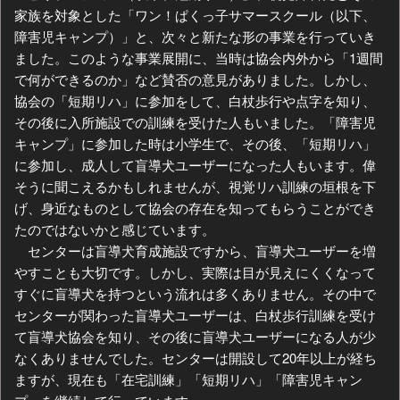
家族を対象とした「ワン！ぱくっ子サマースクール（以下、
障害児キャンプ）」と、次々と新たな形の事業を行っていき
ました。このような事業展開に、当時は協会内外から「1週間
で何ができるのか」など賛否の意見がありました。しかし、
協会の「短期リハ」に参加をして、白杖歩行や点字を知り、
その後に入所施設での訓練を受けた人もいました。「障害児
キャンプ」に参加した時は小学生で、その後、「短期リハ」
に参加し、成人して盲導犬ユーザーになった人もいます。偉
そうに聞こえるかもしれませんが、視覚リハ訓練の垣根を下
げ、身近なものとして協会の存在を知ってもらうことができ
たのではないかと感じています。
センターは盲導犬育成施設ですから、盲導犬ユーザーを増
やすことも大切です。しかし、実際は目が見えにくくなって
すぐに盲導犬を持つという流れは多くありません。その中で
センターが関わった盲導犬ユーザーは、白杖歩行訓練を受け
て盲導犬協会を知り、その後に盲導犬ユーザーになる人が少
なくありませんでした。センターは開設して20年以上が経ち
ますが、現在も「在宅訓練」「短期リハ」「障害児キャン