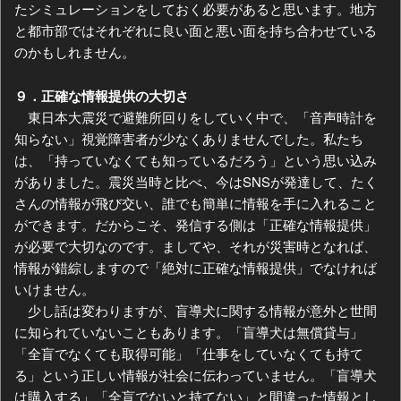
たシミュレーションをしておく必要があると思います。地方
と都市部ではそれぞれに良い面と悪い面を持ち合わせている
のかもしれません。
９．正確な情報提供の大切さ
東日本大震災で避難所回りをしていく中で、「音声時計を
知らない」視覚障害者が少なくありませんでした。私たち
は、「持っていなくても知っているだろう」という思い込み
がありました。震災当時と比べ、今はSNSが発達して、たく
さんの情報が飛び交い、誰でも簡単に情報を手に入れること
ができます。だからこそ、発信する側は「正確な情報提供」
が必要で大切なのです。ましてや、それが災害時となれば、
情報が錯綜しますので「絶対に正確な情報提供」でなければ
いけません。
少し話は変わりますが、盲導犬に関する情報が意外と世間
に知られていないこともあります。「盲導犬は無償貸与」
「全盲でなくても取得可能」「仕事をしていなくても持て
る」という正しい情報が社会に伝わっていません。「盲導犬
は購入する」「全盲でないと持てない」と間違った情報とし