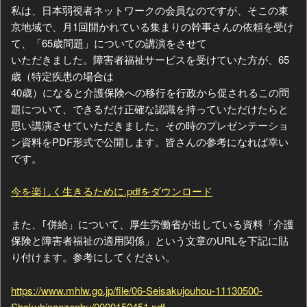
私は、日本弱視者ネットワークの会員なのですが、そこの東
京地域で、月1回開かれている集まりの幹事さんの依頼を受け
て、「65歳問題」についての講演をさせて
いただきました。障害者福祉サービスを受けていた方が、65
歳（特定疾患の場合は
40歳）になると介護保険への移行を行政から促されるこの問
題について、できるだけ正確な認識を持っていただけたらと
思い講演させていただきました。その時のプレゼンテーショ
ン資料をPDF形式で公開します。皆さんの参考になれば幸い
です。
今を楽しく生きるために.pdfをダウンロード
また、｢併給」について、厚生労働省が出している資料「介護
保険と障害者福祉の適用関係」という文章のURLを下記に貼
り付けます。参考にしてください。
https://www.mhlw.go.jp/file/06-Seisakujouhou-11130500-
Shokuhinanzenbu/0000150451.pdf