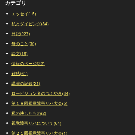
カテゴリ
エッセイ(15)
私とダイビング(34)
日記(227)
母のこと(30)
論文(16)
情報のページ(22)
雑感(61)
講演の記録(21)
ロービジョン者のつぶやき(34)
第１８回視覚障害リハ大会(5)
私の映したもの(2)
視覚障害リハについて(64)
第２１回視覚障害リハ大会(1)