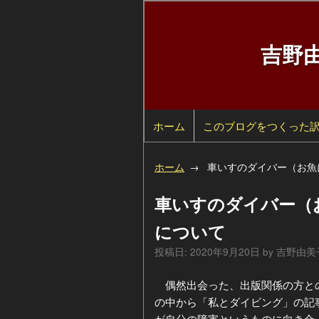
吉野
ホーム
検
このブログをつくった
索
自
ホーム
車いすのダイバー（お魚
己
過
車いすのダイバー（
紹
去
カ
について
投稿日:
2020年9月20日
by
吉野由美
介
の
テ
年
偶然出会った、出版関係の方との
ペ
ゴ
別
の中から「私とダイビング」の記
ー
リ
ア
が自分の障害というものに向き合