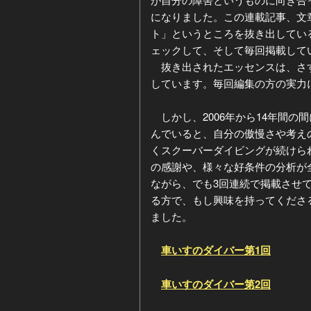
になりました。この連載記事、文
ジ
ー
ト」というところを抜き出してい
ェックして、そして毎回掲載して
カ
抜き出されたエッセンスは、さす
しています。毎回編集の方の実力
イ
しかし、2006年から14年間の
ブ
んでいると、自分の傲慢さや考え
くスクーバーダイビングが続けら
の感謝や、様々な好条件の分析が
ながら、でも3回連続で掲載させ
る方で、もし興味を持ってくださ
ました。
車いすのダイバー第1回
車いすのダイバー第2回