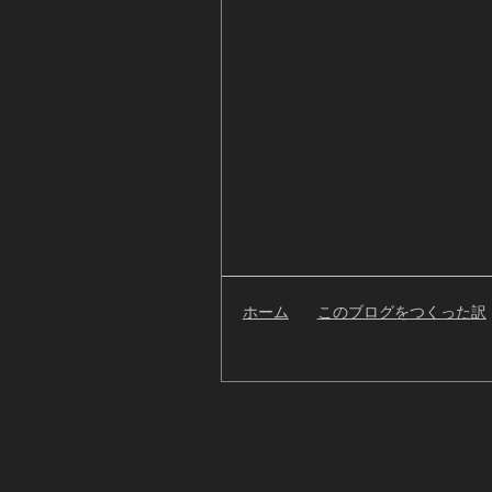
ホーム
このブログをつくった訳
検
索
自
己
紹
介
過