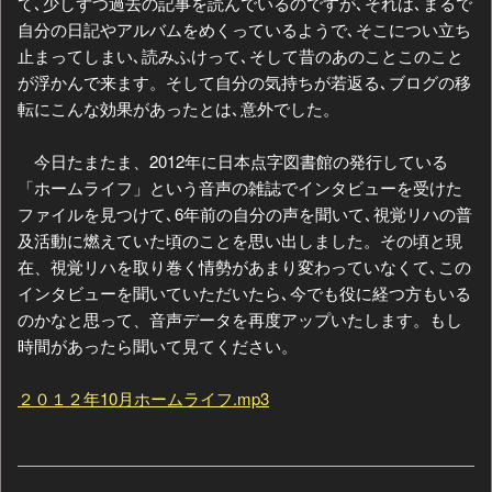
て､少しずつ過去の記事を読んでいるのですが､それは､まるで
自分の日記やアルバムをめくっているようで､そこについ立ち
止まってしまい､読みふけって､そして昔のあのことこのこと
が浮かんで来ます。そして自分の気持ちが若返る､ブログの移
転にこんな効果があったとは､意外でした。
今日たまたま、2012年に日本点字図書館の発行している
「ホームライフ」という音声の雑誌でインタビューを受けた
ファイルを見つけて､6年前の自分の声を聞いて､視覚リハの普
及活動に燃えていた頃のことを思い出しました。その頃と現
在、視覚リハを取り巻く情勢があまり変わっていなくて､この
インタビューを聞いていただいたら､今でも役に経つ方もいる
のかなと思って、音声データを再度アップいたします。もし
時間があったら聞いて見てください。
２０１２年10月ホームライフ.mp3