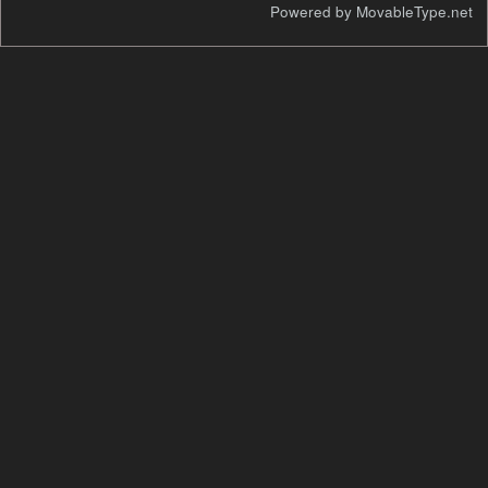
検
Powered by MovableType.net
索
自
己
紹
介
過
去
の
ペ
ー
ジ
カ
テ
ゴ
リ
年
別
ア
ー
カ
イ