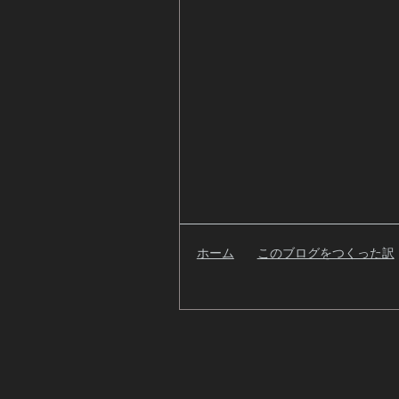
ホーム
このブログをつくった訳
検
索
自
己
紹
介
過