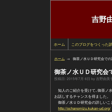
吉野
ホーム
検
このブログをつくった
索
自
ホーム
御茶ノ水ＵＤ研究会での
己
過
御茶ノ水ＵＤ研究会
紹
去
カ
投稿日:
2015年7月 6日
by
吉野由美
介
の
テ
年
知人のご紹介を受けて､御茶ノ水
お話しするチャンスを得ました。
ペ
ゴ
別
御茶ノ水ＵＤ研究会の詳しいこと
http://ochanomizu.kukan-ud.org/
ー
リ
ア