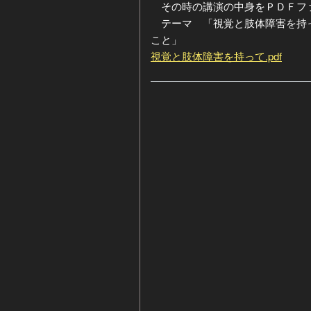
その時の講演の中身をＰＤＦファ
テーマ 「視覚と肢体障害を持っ
ジ
ー
こと」
視覚と肢体障害を持って.pdf
カ
イ
ブ