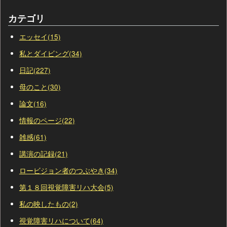
カテゴリ
エッセイ(15)
私とダイビング(34)
日記(227)
母のこと(30)
論文(16)
情報のページ(22)
雑感(61)
講演の記録(21)
ロービジョン者のつぶやき(34)
第１８回視覚障害リハ大会(5)
私の映したもの(2)
視覚障害リハについて(64)