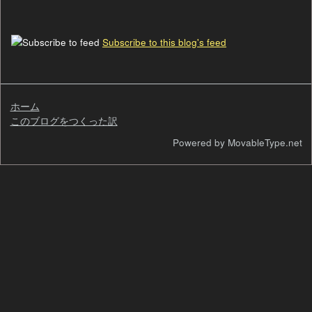
Subscribe to this blog's feed
ホーム
このブログをつくった訳
検
Powered by MovableType.net
索
自
己
紹
介
過
去
の
ペ
ー
ジ
カ