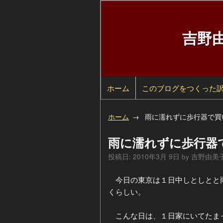
吉野
ホーム
検
このブログをつくった
索
自
ホーム
雨に濡れずに歩行器で買
己
過
雨に濡れずに歩行器
紹
去
カ
投稿日:
2010年3月 9日
by
吉野由美
介
の
テ
年
今日の東京は１日中しとしとと雨
くらしい。
ペ
ゴ
別
こんな日は、１日家にいてたまっ
ー
リ
ア