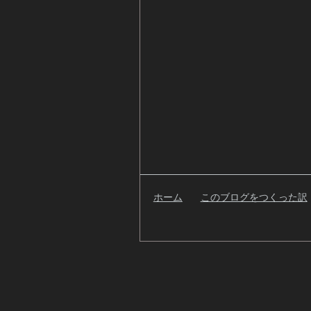
ホーム
このブログをつくった訳
検
索
自
己
紹
介
過