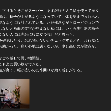
下りるとそこがスーパー。まず銀行のＡＴＭを使って振り
器は、椅子が上がるようになっていて、体を奥まで入れられ
能なように設計されている。ただ残念ながらロービジョンで
しないと画面の文字が見えない私には、いくら歩行器の椅子
くない人には充分に役に立つ設計だと思った。
確認したり、忘れ物がないかチェックするとき、歩行器に
も助かった。座り心地は悪くないが、少し高いのが難点か。
かごを載せて買い物開始。
ても楽に買い物ができた。
性が良く、幅が広いのに小回りが効く感じがする。