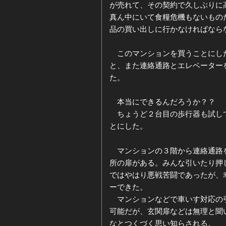
が売れて、その契約で久しぶりに
真ん中にいて食糧危機もないもの
ジ
ー
品の買い出しに行かなければなら
カ
このマンションを買うことにした
と、また連絡通路とエレベーター
イ
た。
ブ
本当にできるんだろうか？？
ちょうど２台目の歩行器も試して
とにした。
マンションの３階から連絡通路を
所の扉がある。みんな引いたり押
ではやはり悪戦苦闘であったが、
ーできた。
マンションなどで車いす対応の引
可能だが、玄関扉などは無理と聞
なとつくづく思い知らされる。