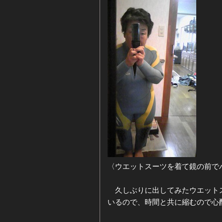
ジ
ー
カ
イ
ブ
〈ウエットスーツを着て鏡の前で
久しぶりに出してみたウエットス
いるので、時間と共に縮むので心