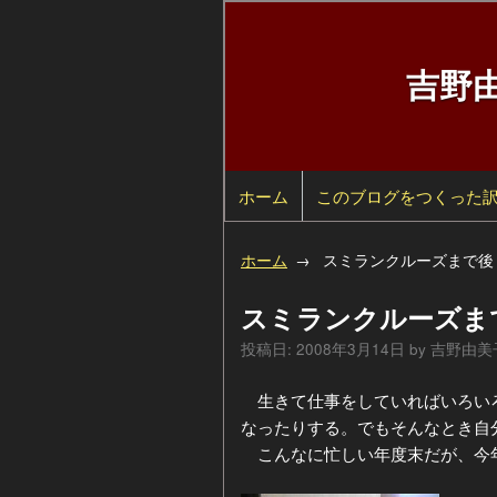
吉野
ホーム
検
このブログをつくった
索
自
ホーム
スミランクルーズまで後
己
過
スミランクルーズま
紹
去
カ
投稿日:
2008年3月14日
by
吉野由美
介
の
テ
年
生きて仕事をしていればいろいろ
なったりする。でもそんなとき自
ペ
ゴ
別
こんなに忙しい年度末だが、今
ー
リ
ア