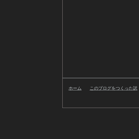
ホーム
このブログをつくった訳
検
索
自
己
紹
介
過