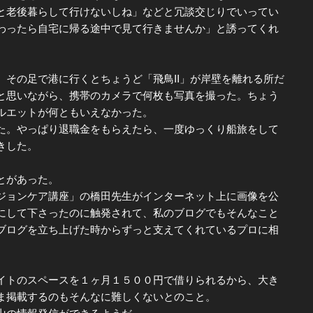
と老後暮らして行けないしね」などと冗談交じりでいってい
わったら自宅に帰る途中で見て行きませんか」と誘ってくれ
その足で港に行くとちょうど「飛鳥II」が岸壁を離れる所だ
と思いながら、携帯のカメラで何枚も写真を撮った。ちょう
ルエットが何ともいえなかった。
。やっぱり退職金をもらえたら、一度ゆっくり船旅をして
きした。
とがあった。
ョンケア講座」の橋田先生がインターネット上に画像を公
にして下さったのに触発されて、私のブログでもそんなこと
ブログを立ち上げた時からずっと支えてくれているプロに相
トのスペースを１ヶ月１５００円で借りられるから、大き
ま掲載するのもそんなに難しくないとのこと。
山の情報発信ができるようだ。