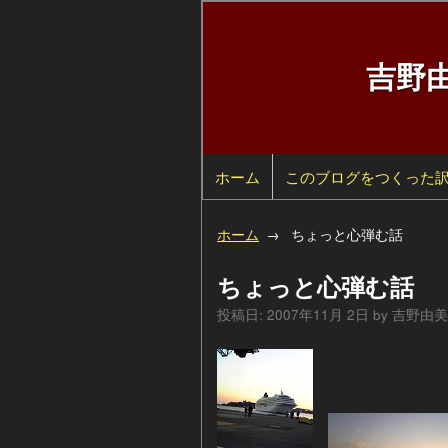
吉野
ホーム
検
このブログをつくった
索
自
ホーム
ちょっと心弾む話
己
過
ちょっと心弾む話
紹
去
カ
投稿日:
2007年11月 2日
by
吉野由美
介
の
テ
年
ペ
ゴ
別
ー
リ
ア