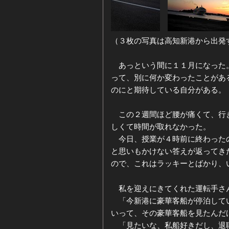
ジ
ー
（３枚の写真は高知新港から出発す
カ
あっという間に１１月になった。
イ
って、別に何か変わったことがあ
のにと期待している自分がある。
ブ
この２週間ほど腰が痛くて、行き
しくて時間が取れなかった。
今日、授業が４時前に終わったの
と思いもかけない答えが返ってき
ので、これはラッキーとばかり、
私を迎えにきてくれた運転手さ
「今新港に豪華客船が停泊してい
いって、その豪華客船を見たんだ
「見たいな、私船好きだし、退職