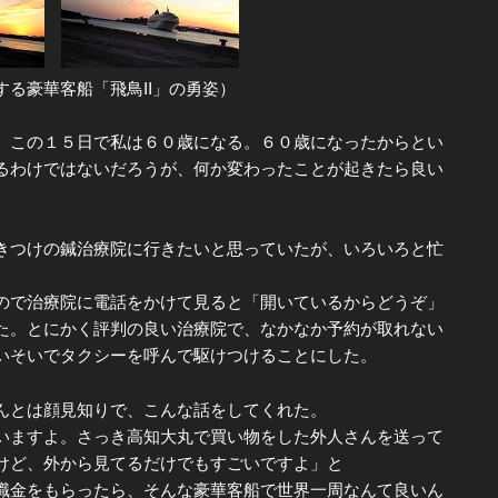
る豪華客船「飛鳥II」の勇姿）
この１５日で私は６０歳になる。６０歳になったからとい
るわけではないだろうが、何か変わったことが起きたら良い
つけの鍼治療院に行きたいと思っていたが、いろいろと忙
で治療院に電話をかけて見ると「開いているからどうぞ」
た。とにかく評判の良い治療院で、なかなか予約が取れない
いそいでタクシーを呼んで駆けつけることにした。
んとは顔見知りで、こんな話をしてくれた。
ますよ。さっき高知大丸で買い物をした外人さんを送って
けど、外から見てるだけでもすごいですよ」と
金をもらったら、そんな豪華客船で世界一周なんて良いん