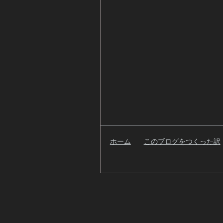
ホーム
このブログをつくった訳
検
索
自
己
紹
介
過