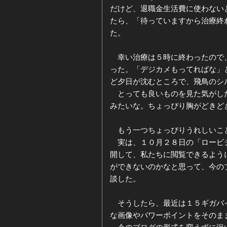
だけど、退職金生活費に使わない
たら、「待っていますから治療終
た。
幸い治療は５時に終わったので、
った。「デジカメもってればな」
ど夕日が沈むところで、飛鳥のシ
とっても良いものを見た気がした
みたいな。ちょっぴり胸がどきど
もう一つちょっぴりうれしいこ
実は、１０月２８日の「ロービジ
開して、私たちに閲覧できるよう
ができないのかなと思って、今の
談した。
そうしたら、最近は１５ギガバイ
な画像やパワーポイントをそのま
今のブログの形式を変えずに沢