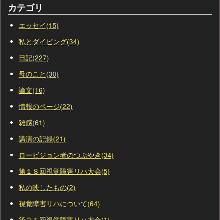
カテゴリ
エッセイ(15)
私とダイビング(34)
日記(227)
母のこと(30)
論文(16)
情報のページ(22)
雑感(61)
講演の記録(21)
ロービジョン者のつぶやき(34)
第１８回視覚障害リハ大会(5)
私の映したもの(2)
視覚障害リハについて(64)
第２１回視覚障害リハ大会(1)