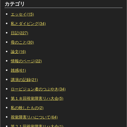
カテゴリ
エッセイ(15)
私とダイビング(34)
日記(227)
母のこと(30)
論文(16)
情報のページ(22)
雑感(61)
講演の記録(21)
ロービジョン者のつぶやき(34)
第１８回視覚障害リハ大会(5)
私の映したもの(2)
視覚障害リハについて(64)
第２１回視覚障害リハ大会(1)