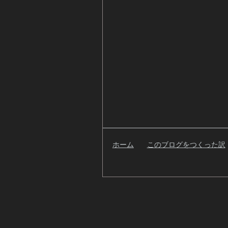
ホーム
このブログをつくった訳
検
索
自
己
紹
介
過