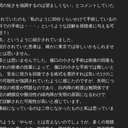
の短さを強調するのは望ましくない」とコメントしていた
れていたのも「私のように30分くらいかけて手術しているの
科での手術は・・・」というような誤解を視聴者に与える可
想？）
気」というように紹介されていました。
介されていた患者は、確かに東京では珍しいかもしれませ
とは思いません。
とは思いませんでした。傷口の小さな手術は術後の回復も
ぞれの術者の技量によって、傷口の小さな手術では難しいと
も、安全に視力を回復できる術式を選択すれば良いだけのこ
の可能性が強調されていたように感じたのですが、失明につ
併症の程度が問題なのであり、白内障の程度は無関係です
症の網膜症や難治性の緑内障が失明の原因になるわけで
で誤解された可能性が高いと感じています。
組になっているのはご存じなかったものと私は思っていま
ような「やらせ」とは言えないのでしょうが、多くの視聴