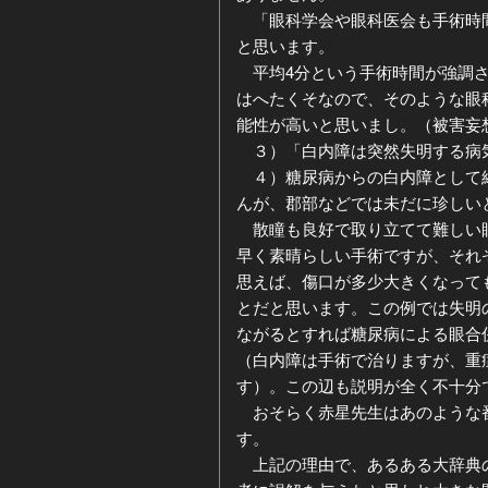
「眼科学会や眼科医会も手術時間
と思います。
平均4分という手術時間が強調さ
はへたくそなので、そのような眼
能性が高いと思いまし。（被害妄
３）「白内障は突然失明する病
４）糖尿病からの白内障として紹
んが、郡部などでは未だに珍しい
散瞳も良好で取り立てて難しい眼
早く素晴らしい手術ですが、それ
思えば、傷口が多少大きくなって
とだと思います。この例では失明
ながるとすれば糖尿病による眼合
（白内障は手術で治りますが、重
す）。この辺も説明が全く不十分
おそらく赤星先生はあのような番
す。
上記の理由で、あるある大辞典の