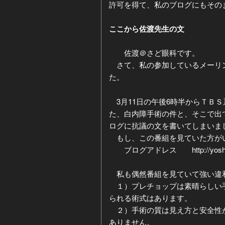
許可を得て、私のブログにもその
ジ
ー
ここから佐渡先生の文
カ
佐渡＠さど眼科です。
さて、私の参加しているメーリン
イ
た。
ブ
3月11日の午後6時半からＴＢ
た、白内障手術の件と、そこで出
ログに抗議の文を書いてしまいま
もし、この番組を見ていた方がい
ブログアドレス http://yoshino-
私も偶然番組を見ていて強い違
１）プレチョップは素晴らしい手
られる術式はあります。
２）手術の質は見え方と安全性が
ありません。