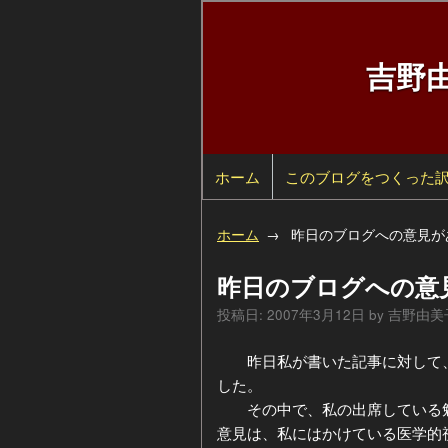
吉野
ホーム
検
このブログをつくった
索
自
ホーム
昨日のブログへの意見が
己
過
昨日のブログへの意
紹
去
カ
投稿日:
2007年3月12日
by
吉野由美
介
の
テ
年
昨日私が書いた記事に対して、
した。
ペ
ゴ
別
その中で、私の出席している勉
意見は、私にはかけている医学的
ー
リ
ア