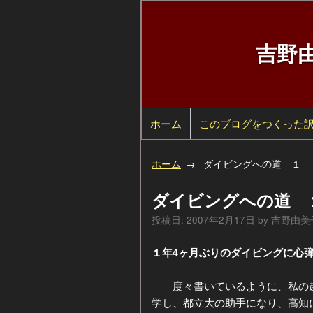
吉野
ホーム
検
このブログをつくった
索
自
ホーム
ダイビングへの道 １
己
過
ダイビングへの道 
紹
去
カ
投稿日:
2007年2月17日
by
吉野由美
介
の
テ
年
１年4ヶ月ぶりのダイビングに心
ペ
ゴ
別
度々書いているように、私の趣
学し、都立大の助手になり、高知
ー
リ
ア