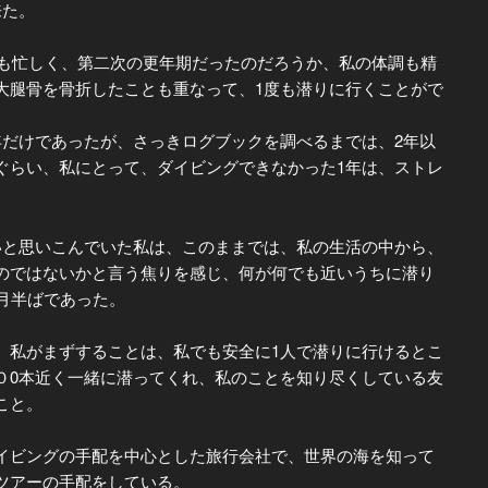
来た。
も忙しく、第二次の更年期だったのだろうか、私の体調も精
大腿骨を骨折したことも重なって、1度も潜りに行くことがで
けであったが、さっきログブックを調べるまでは、2年以
ぐらい、私にとって、ダイビングできなかった1年は、ストレ
と思いこんでいた私は、このままでは、私の生活の中から、
のではないかと言う焦りを感じ、何が何でも近いうちに潜り
月半ばであった。
私がまずすることは、私でも安全に1人で潜りに行けるとこ
０0本近く一緒に潜ってくれ、私のことを知り尽くしている友
こと。
ビングの手配を中心とした旅行会社で、世界の海を知って
ツアーの手配をしている。