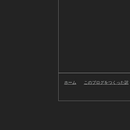
ホーム
このブログをつくった訳
検
索
自
己
紹
介
過