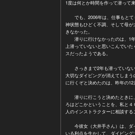
1度は何とか時間を作って潜って
ジ
ー
でも、2006年は、仕事もとて
神状態もひどく不調、そして母が
カ
きなかった。
潜りに行けなかったのは、1年だ
イ
上潜っていないと思いこんでいた
スだったようである。
ブ
さっきまで2年も潜っていない
大切なダイビングが消えてしまう
に行くぞと決めたのは、昨年の12
潜りに行こうと決めたときに、
ろはどこかということを、私と４
人のインストラクターに相談する
今彼女（大井手さん）は、ダイ
いる利点を生かして、ダイビング