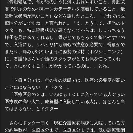
（骨粗鬆症で、骨が紙のように薄くおれやすいこと、鼻腔栄
養で排尿のためバルーンカテーテルを装着していること、最
近呼吸状態が悪いこと）などを話したところ、「それでは医
療区分が１ですね」と言われた。「え、どうして、担当のド
クターも、特に呼吸状態が悪くなってからは、しょっちゅう
様子を見に来てくれるし、骨がとてももろくて折れやすいの
で、入浴にも、リハビリにも細心の注意が必要で、褥瘡がで
きたり、痛みが出ないように姿勢の保持（ポジショニング）
に、看護師さんや介護のスタッフがとても気を使ってくれ
て、とにかくすごく手がかかっているのに」、と私。
「医療区分では、母の今の状態では、医療の必要度が高い
ことにはならない」とドクター。
「医療区分の３は、いわゆるＩＣＵに入っている人ぐらい
医療度の高い人で、療養型に入院している人は、ほとんど当
てはまらない」とドクター
さらにドクター曰く「現在介護療養病棟に入院している方
の約半数が、医療区分１で、医療区分１では、低い診療報酬