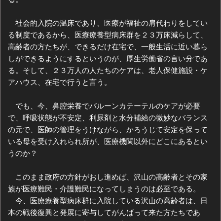
社会的入院の温床であり、医療が福祉の肩代わりをしてい
る制度であるから、医療療養型病床群を２３万床減らして、
高齢者の方たちが、できるだけ在宅で、一般生活に近い暮ら
しができるようにするというのが、厚生労働省の言い分であ
る。そして、２３万人の人たちのケアは、老人保健施設・ケ
アハウス、在宅で行うと言う。
でも、今、鼻腔栄養でバルーンカテーテルのケアが必要
で、呼吸状態が不安定、利尿剤と水分補給の微妙なバランス
の元で、医師の管理をうけながら、かろうじて安定を保って
いる母を受け入れられ所が、医療機関以外にどこにあるとい
うのか？
このまま政府の方針がおし進めば、沢山の高齢者とその家
族が医療難民・介護難民になってしまうのは必至である。
今、医療療養型病床群に入院している沢山の高齢者は、日
本の戦後復興と発展に寄与してがんばって来た方たちであ