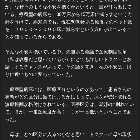
が、なぜそのような不安を抱くかというと、国が打ち出して
いる、療養型の病床を、38万床から15万床に減らすという方
針をうけて、高知県でも、現在8000床ある療養型のベッド数
を、２０００〜３０００床に減らすという方針が出ているこ
とを知っているからである。
そんな不安を抱いている中、先週ある会議で医療制度改革
（私は改悪だと思っているが）にとても詳しいドクターとお
話しするチャンスがあって、その話を聞き、私の不安は、憤
りに近いものに変わっていった。
療養型病床には、医療区分というのがあって、患者さんの
状態がどの区分に当てはまるかによって、病院が受け取れる
診療報酬が格付けされている。医療区分は、3段階に別れてい
て、３が、一番医療度が高く、１が一番低いということであ
った。
母は、どの区分に入るのかなと思い、ドクターに母の現状