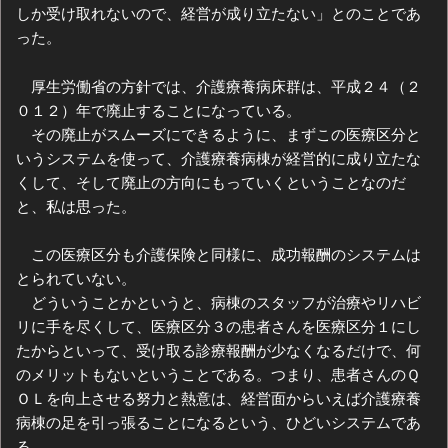
しか受け取れないので、経営が成り立たない」とのことであ
った。
厚生労働省の方針では、介護療養病床群は、平成２４（２
０１２）年で廃止することになっている。
その廃止がスムーズにできるように、まずこの医療区分と
いうシステムを使って、介護療養病棟が経営的に成り立たな
くして、そして廃止の方向にもっていくということなのだ
と、私は思った。
この医療区分も介護保険と同様に、成功報酬のシステムは
とられていない。
どういうことかというと、病棟のスタッフが治療やリハビ
リに手を尽くして、医療区分３の患者さんを医療区分１にし
たからといって、受け取る診療報酬が少なくなるだけで、何
のメリットもないということである。つまり、患者さんのＱ
ＯＬを向上させる努力と熱意は、経営面からいえば介護療養
病棟の足を引っ張ることになるという、ひどいシステムであ
る。