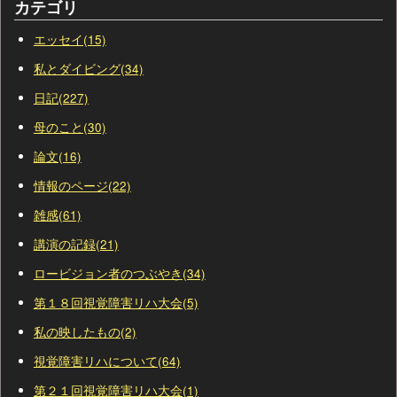
カテゴリ
エッセイ(15)
私とダイビング(34)
日記(227)
母のこと(30)
論文(16)
情報のページ(22)
雑感(61)
講演の記録(21)
ロービジョン者のつぶやき(34)
第１８回視覚障害リハ大会(5)
私の映したもの(2)
視覚障害リハについて(64)
第２１回視覚障害リハ大会(1)