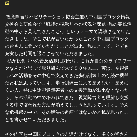
録
視覚障害リハビリテーション協会主催の中四国ブロック情報
交換会＆研修会で「戦後の視覚リハの状況と課題 -私の実践活
動の中から見えてきたこと-」というテーマで講演させていた
だきました。そこで私が言いたかったことを中四国ブロック
の皆さんに聞いていただくことが出来、私にとって、とても
充実した時間を過ごさせていただきました。
私が視覚リハの普及活動に関わり、これが自分のライフワー
クなんだと思って取り組んで来て５０年以上、実は、今視覚
リハの活動をその中心で支えてきた歩行訓練士の存続の機器
だと私は思っています。歩行訓練士による見えない・見えに
くい人、特に中途視覚障害者への支援活動が出来なくなった
ら、その活動の中で培われてきた、視覚障害者を理解し支援
する中で培われた方法が消えてしまうと思っています。そん
な危機感の中で、その解決の道筋ではないかと私が思ったこ
とを書かせていただきました。
その内容を中四国ブロックの方達だけでなく、多くの皆さん