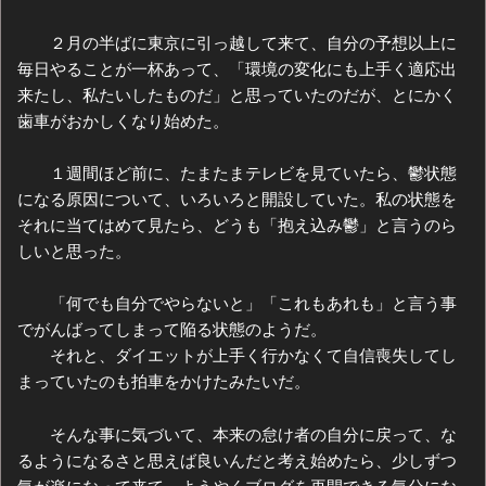
２月の半ばに東京に引っ越して来て、自分の予想以上に
毎日やることが一杯あって、「環境の変化にも上手く適応出
来たし、私たいしたものだ」と思っていたのだが、とにかく
歯車がおかしくなり始めた。
１週間ほど前に、たまたまテレビを見ていたら、鬱状態
になる原因について、いろいろと開設していた。私の状態を
それに当てはめて見たら、どうも「抱え込み鬱」と言うのら
しいと思った。
「何でも自分でやらないと」「これもあれも」と言う事
でがんばってしまって陥る状態のようだ。
それと、ダイエットが上手く行かなくて自信喪失してし
まっていたのも拍車をかけたみたいだ。
そんな事に気づいて、本来の怠け者の自分に戻って、な
るようになるさと思えば良いんだと考え始めたら、少しずつ
気が楽になって来て、ようやくブログを再開できる気分にな