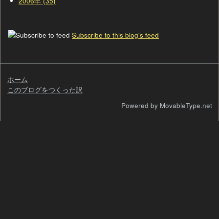
2006年 (35)
Subscribe to this blog's feed
ホーム
このブログをつくった訳
検
Powered by MovableType.net
索
自
己
紹
介
過
去
の
ペ
ー
ジ