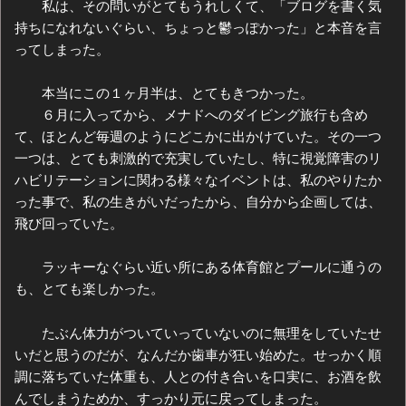
私は、その問いがとてもうれしくて、「ブログを書く気
持ちになれないぐらい、ちょっと鬱っぽかった」と本音を言
ってしまった。
本当にこの１ヶ月半は、とてもきつかった。
６月に入ってから、メナドへのダイビング旅行も含め
て、ほとんど毎週のようにどこかに出かけていた。その一つ
一つは、とても刺激的で充実していたし、特に視覚障害のリ
ハビリテーションに関わる様々なイベントは、私のやりたか
った事で、私の生きがいだったから、自分から企画しては、
飛び回っていた。
ラッキーなぐらい近い所にある体育館とプールに通うの
も、とても楽しかった。
たぶん体力がついていっていないのに無理をしていたせ
いだと思うのだが、なんだか歯車が狂い始めた。せっかく順
調に落ちていた体重も、人との付き合いを口実に、お酒を飲
んでしまうためか、すっかり元に戻ってしまった。